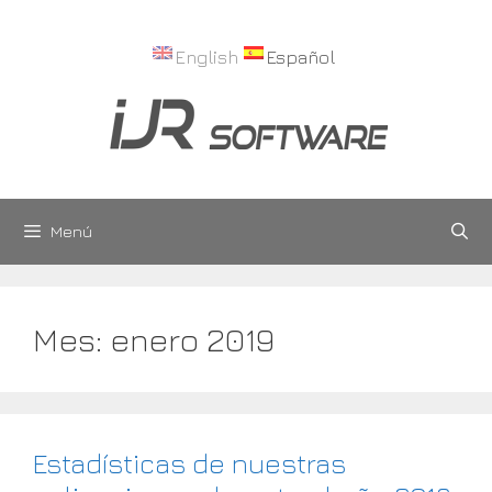
Saltar
al
English
Español
contenido
Menú
Mes:
enero 2019
Estadísticas de nuestras