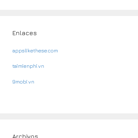
Enlaces
appslikethese.com
taimienphi.vn
9mobi.vn
Archivos