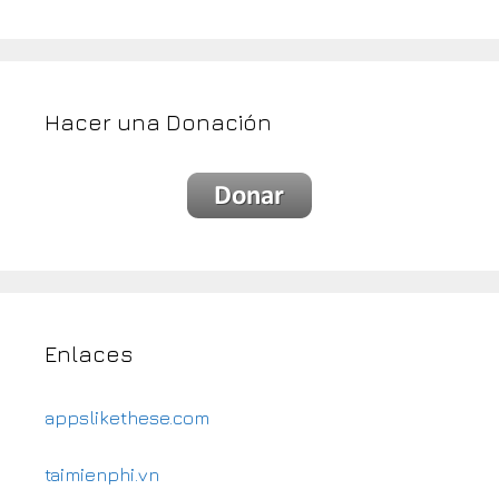
Hacer una Donación
Enlaces
appslikethese.com
taimienphi.vn