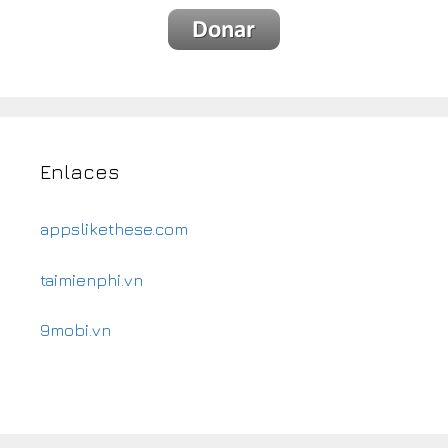
Enlaces
appslikethese.com
taimienphi.vn
9mobi.vn