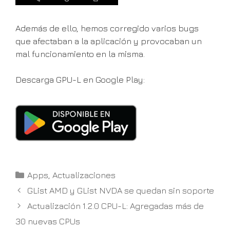
Además de ello, hemos corregido varios bugs
que afectaban a la aplicación y provocaban un
mal funcionamiento en la misma.
Descarga GPU-L en Google Play:
Categorías
Apps
,
Actualizaciones
GList AMD y GList NVDA se quedan sin soporte
Actualización 1.2.0 CPU-L: Agregadas más de
30 nuevas CPUs