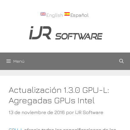
Saltar
al
English
Español
contenido
Menú
Actualización 1.3.0 GPU-L:
Agregadas GPUs Intel
13 de noviembre de 2016
por
iJR Software
GPU-L
ofrecía todas las especificaciones de las