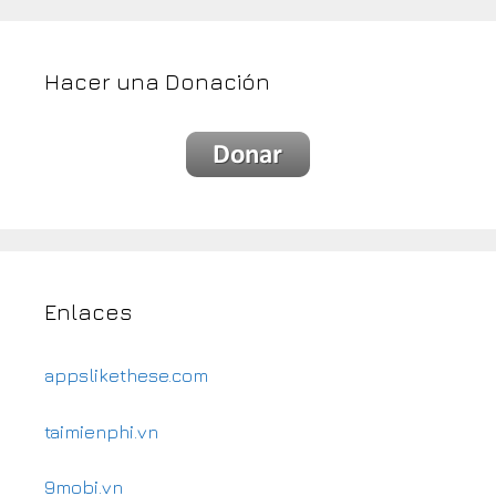
Hacer una Donación
Enlaces
appslikethese.com
taimienphi.vn
9mobi.vn