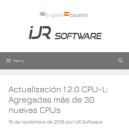
Saltar
al
English
Español
contenido
Menú
Actualización 1.2.0 CPU-L:
Agregadas más de 30
nuevas CPUs
15 de noviembre de 2016
por
iJR Software